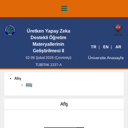
Üretken Yapay Zeka
Destekli Öğretim
Materyallerinin
TR
EN
AR
Geliştirilmesi II
Üniversite Anasayfa
02-06 Şubat 2026 (Çevrimiçi)
TÜBİTAK 2237-A
Afiş
Afiş
Afiş
afiş